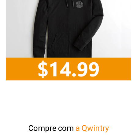
Compre com
a Qwintry